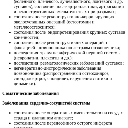
(коленного, плечевого, лучезапястного, локтевого и др.
суставов), состояние после артропластики, артроскопии
и реконструктивных вмешательствах при разрывах;
состояния после реконструктивно-корригирующих
околосуставных операций (остеотомии и
металлоостеосинтез);
состояния после эндопротезирования крупных суставов
конечностей;
состояния после реконструктивных операций с
фиксацией позвоночника после травм позвоночника;
последствия травм периферической нервной системы
(невропатии, плекситы и др.);
последствия ревматологических заболеваний суставов;
дегенеративно-дистрофические заболевания
позвоночника (распространенный остеохондроз,
спондилоартроз, спондилез, нарушения статики и
динамики).
С
оматически
е
заболевания
Заболевания
сердечно-сосудистой системы
состояния после оперативных вмешательств на сосудах
сердца и клапанном аппарате;
состояния после перенесённого острого инфаркта