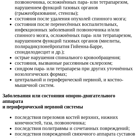
позвоночника, осложнённых пара- или тетрапарезом,
нарушением функций тазовых органов
(грыжеобразование, стенозы);
состояния после удаления опухолей спинного мозга;
состояния после перенесённых воспалительных,
инфекционных заболеваний позвоночника и/или
спинного мозга, осложнённых пара- или тетрапарезом,
нарушением функций тазовых органов (миелиты,
полирадикулонейропатия Гийенна-Барре,
спондилодисцит и др.);
острые нарушения спинального кровообращения;
состояния, вызванные рассеянным склерозом;
синдром пара- или тетрапареза при других уточнённых
нозологических формах;
центральной и периферической нервной, и костно-
мышечной систем.
З
аболевания или состояния опорно-двигательного
аппарата
и периферической нервной системы
последствия переломов костей верхних, нижних
конечностей, таза, позвоночника;
последствия политравмы и сочетанных повреждений;
последствия повреждений связочного аппарата суставов